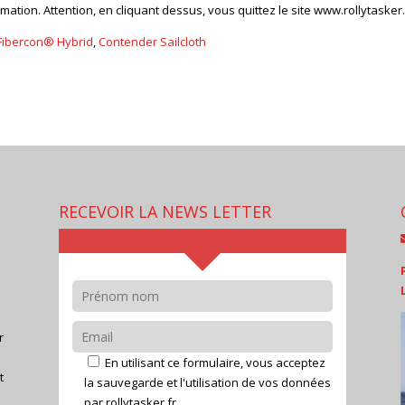
mation. Attention, en cliquant dessus, vous quittez le site www.rollytasker.
Fibercon® Hybrid
,
Contender Sailcloth
RECEVOIR LA NEWS LETTER
t
e
r
En utilisant ce formulaire, vous acceptez
t
la sauvegarde et l'utilisation de vos données
par rollytasker.fr.