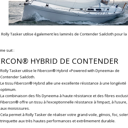
ROLLY TASKER
AMSTE
AU SALON DU
Rolly Ta
GRAND PAVOIS
sera pr
À LA ROCHELLE
METS du
Rolly Tasker utilise également les laminés de Contender Sailcloth pour la
novemb
Retour de Rolly
pour pré
Tasker au Grand
me suit :
voiles
Pavois à La Rochelle
IBERCON® HYBRID DE CONTENDER
servic
du 18 au 23
serons h
Rolly Tasker utilise le Fibercon® Hybrid «Powered with Dyneema» de
septembre 2019.
vous re
Contender Sailcloth.
Retour aux sources
Le tissu Fibercon® Hybrid allie une excellente résistance à une longévité
Pour pla
pour cette voilerie
optimum.
rendez-v
mythique Pour Rolly
La combinaison des fils Dyneema à haute résistance et des fibres exclus
contact
Tasker Sails France,
Fibercon® offre un tissu à l’exceptionnelle résistance à l’impact, à l’usure,
contact@r
aux moisissures.
il s’agissait du
Cela permet à Rolly Tasker de réaliser votre grand-voile, génois, foc, sole
retour sur les
Li
trinquette aux très hautes performances et extrêmement durable.
terres de ses