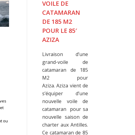
RDAM
VOILE DE
FRANCE
CATAMARAN
RECYCLE 
sker France
DE 185 M2
ANCIENN
ésent au
POUR LE 85′
VOILES
 13 au 15
AZIZA
re 2018,
Une nouvel
senter ses
pour vos an
Livraison d’une
 et ses
voiles Roll
grand-voile de
es. Nous
France
catamaran de 185
eureux de
partenariat
M2 pour
ncontrer.
atelier br
Aziza. Aziza vient de
nifier un
donne
s’équiper d’une
ous,
deuxième vi
nouvelle voile de
ives
ez nous à
voiles. En ef
 et
catamaran pour sa
ollytasker.fr
convertiss
nouvelle saison de
nt ou
sacs la 
charter aux Antilles.
re +
recyclée.
Ce catamaran de 85