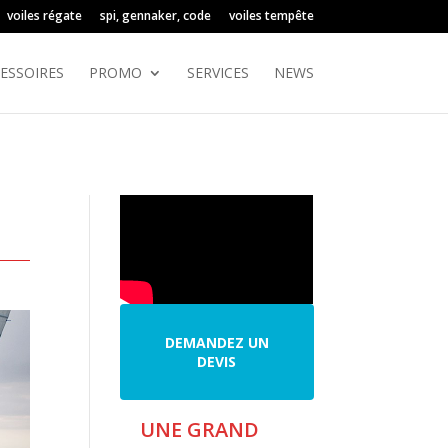
voiles régate
spi, gennaker, code
voiles tempête
ESSOIRES
PROMO
SERVICES
NEWS
DEMANDEZ UN
DEVIS
DEMANDEZ UN
DEVIS
UNE GRAND
ROLLY TA