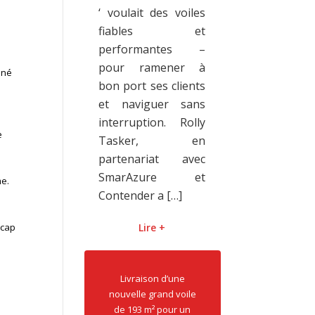
Tasker Fran
‘ voulait des voiles
le cadre d
fiables et
campagne,
performantes –
en charge la 
pour ramener à
iné
des voil
bon port ses clients
surtout 
et naviguer sans
a
Tasker est 
interruption. Rolly
e
d’offrir […]
Tasker, en
partenariat avec
Lire +
SmarAzure et
me.
Contender a […]
 cap
Lire +
Livraison d’une
nouvelle grand voile
CONTACTEZ-NOUS
de 193 m² pour un