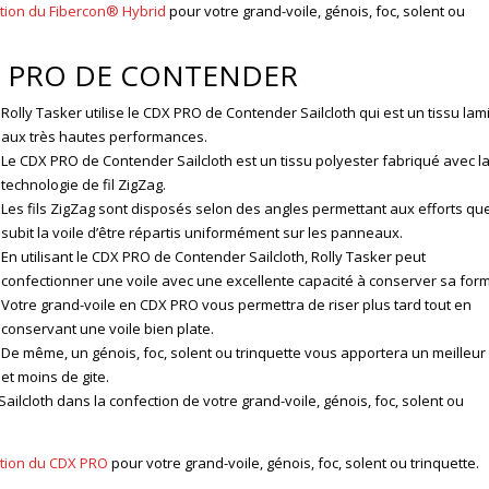
ation du Fibercon® Hybrid
pour votre grand-voile, génois, foc, solent ou
origines Françaises
où la voilerie fut
DX PRO DE CONTENDER
créée par Rolly
Tasker et Philippe
Rolly Tasker utilise le CDX PRO de Contender Sailcloth qui est un tissu lam
Briand. Ce fut
aux très hautes performances.
l’occasion pour […]
Le CDX PRO de Contender Sailcloth est un tissu polyester fabriqué avec l
technologie de fil ZigZag.
Lire +
Les fils ZigZag sont disposés selon des angles permettant aux efforts qu
subit la voile d’être répartis uniformément sur les panneaux.
En utilisant le CDX PRO de Contender Sailcloth, Rolly Tasker peut
confectionner une voile avec une excellente capacité à conserver sa for
Votre grand-voile en CDX PRO vous permettra de riser plus tard tout en
conservant une voile bien plate.
De même, un génois, foc, solent ou trinquette vous apportera un meilleur
et moins de gite.
lcloth dans la confection de votre grand-voile, génois, foc, solent ou
ation du CDX PRO
pour votre grand-voile, génois, foc, solent ou trinquette.